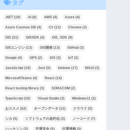
タグ
.NET
(19)
AI
(6)
AWS
(4)
Azure
(4)
Azure Cosmos DB
(4)
C#
(13)
Chrome
(3)
GIS
(21)
GISSDK
(4)
GIS_SDK
(9)
GISエンジン
(13)
GIS開発
(13)
GitHub
(3)
Google
(4)
GPS
(2)
iOS
(3)
IoT
(2)
JavaScript
(19)
Jest
(5)
kintone
(17)
MAUI
(3)
MicrosoftTeams
(4)
React
(14)
React testing library
(3)
SORACOM
(2)
TypeScript
(10)
Visual Studio
(3)
Windows11
(2)
おススメ
(52)
オープンデータ
(12)
クラウド
(5)
シカ
(5)
ソフトウェアの老朽化
(3)
ノーコード
(7)
ハッカソン
(3)
交通安全
(5)
位置情報
(5)