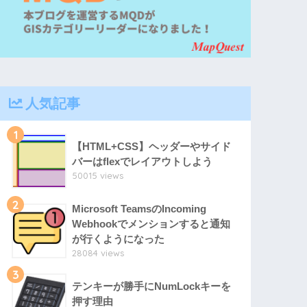
人気記事
1
【HTML+CSS】ヘッダーやサイド
バーはflexでレイアウトしよう
50015 views
2
Microsoft TeamsのIncoming
Webhookでメンションすると通知
が行くようになった
28084 views
3
テンキーが勝手にNumLockキーを
押す理由