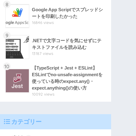
8
Google App Scriptでスプレッドシ
ートを印刷したかった
16846 views
9
.NETで文字コードを気にせずにテ
キストファイルを読み込む
13187 views
10
【TypeScript + Jest + ESLint】
ESLintでno-unsafe-assignmentを
使っている時のexpect.any()・
expect.anything()の使い方
10092 views
カテゴリー