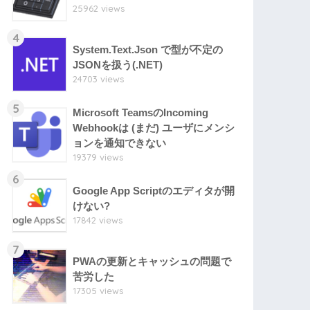
25962 views
4
System.Text.Json で型が不定の
JSONを扱う(.NET)
24703 views
5
Microsoft TeamsのIncoming
Webhookは (まだ) ユーザにメンシ
ョンを通知できない
19379 views
6
Google App Scriptのエディタが開
けない?
17842 views
7
PWAの更新とキャッシュの問題で
苦労した
17305 views