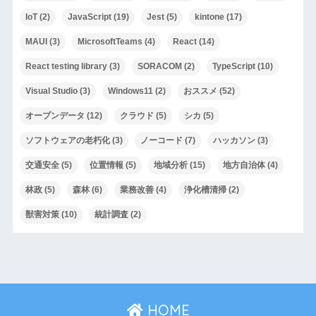
IoT
(2)
JavaScript
(19)
Jest
(5)
kintone
(17)
MAUI
(3)
MicrosoftTeams
(4)
React
(14)
React testing library
(3)
SORACOM
(2)
TypeScript
(10)
Visual Studio
(3)
Windows11
(2)
おススメ
(52)
オープンデータ
(12)
クラウド
(5)
シカ
(5)
ソフトウェアの老朽化
(3)
ノーコード
(7)
ハッカソン
(3)
交通安全
(5)
位置情報
(5)
地域分析
(15)
地方自治体
(4)
林政
(5)
森林
(6)
業務改善
(4)
浄化槽清掃
(2)
獣害対策
(10)
統計調査
(2)
HOME