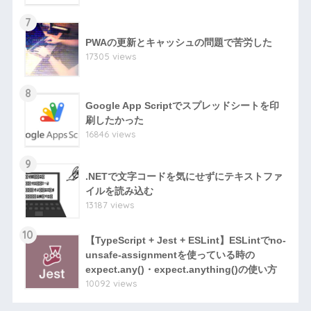
7
PWAの更新とキャッシュの問題で苦労した
17305 views
8
Google App Scriptでスプレッドシートを印
刷したかった
16846 views
9
.NETで文字コードを気にせずにテキストファ
イルを読み込む
13187 views
10
【TypeScript + Jest + ESLint】ESLintでno-
unsafe-assignmentを使っている時の
expect.any()・expect.anything()の使い方
10092 views