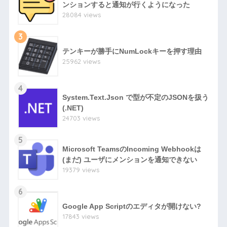
ンションすると通知が行くようになった
28084 views
3
テンキーが勝手にNumLockキーを押す理由
25962 views
4
System.Text.Json で型が不定のJSONを扱う
(.NET)
24703 views
5
Microsoft TeamsのIncoming Webhookは
(まだ) ユーザにメンションを通知できない
19379 views
6
Google App Scriptのエディタが開けない?
17843 views