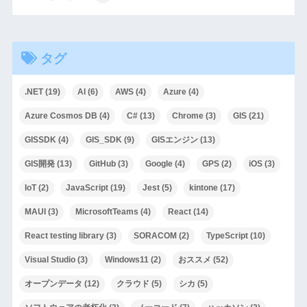
タグ
.NET
(19)
AI
(6)
AWS
(4)
Azure
(4)
Azure Cosmos DB
(4)
C#
(13)
Chrome
(3)
GIS
(21)
GISSDK
(4)
GIS_SDK
(9)
GISエンジン
(13)
GIS開発
(13)
GitHub
(3)
Google
(4)
GPS
(2)
iOS
(3)
IoT
(2)
JavaScript
(19)
Jest
(5)
kintone
(17)
MAUI
(3)
MicrosoftTeams
(4)
React
(14)
React testing library
(3)
SORACOM
(2)
TypeScript
(10)
Visual Studio
(3)
Windows11
(2)
おススメ
(52)
オープンデータ
(12)
クラウド
(5)
シカ
(5)