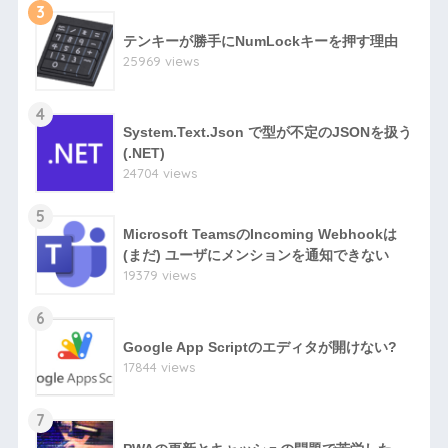
3
テンキーが勝手にNumLockキーを押す理由
25969 views
4
System.Text.Json で型が不定のJSONを扱う
(.NET)
24704 views
5
Microsoft TeamsのIncoming Webhookは
(まだ) ユーザにメンションを通知できない
19379 views
6
Google App Scriptのエディタが開けない?
17844 views
7